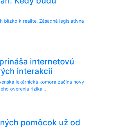
sah: Kedy budú
blízko k realite. Zásadná legislatívna
prináša internetovú
ých interakcií
ovenská lekárnická komora začína nový
ho overenia rizika...
čných pomôcok už od