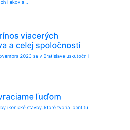
h liekov a...
prínos viacerých
a a celej spoločnosti
ovembra 2023 sa v Bratislave uskutočnil
 vraciame ľuďom
y ikonické stavby, ktoré tvoria identitu