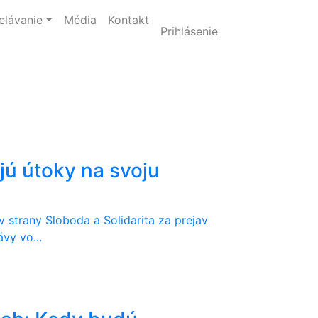
elávanie
Média
Kontakt
Prihlásenie
ú útoky na svoju
 strany Sloboda a Solidarita za prejav
vy vo...