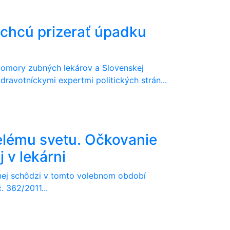
echcú prizerať úpadku
 komory zubných lekárov a Slovenskej
zdravotníckymi expertmi politických strán...
pelému svetu. Očkovanie
 v lekárni
dnej schôdzi v tomto volebnom období
. 362/2011...