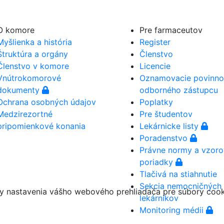
O komore
Pre farmaceutov
Myšlienka a história
Register
Štruktúra a orgány
Členstvo
Členstvo v komore
Licencie
Vnútrokomorové
Oznamovacie povinno
dokumenty
odborného zástupcu
Ochrana osobných údajov
Poplatky
Medzirezortné
Pre študentov
pripomienkové konania
Lekárnicke listy
Poradenstvo
Právne normy a vzor
poriadky
Tlačivá na stiahnutie
Sekcia nemocničných
ny nastavenia vášho webového prehliadača pre súbory coo
lekárnikov
Monitoring médii