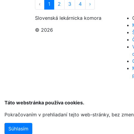
‹
1
2
3
4
›
Slovenská lekárnicka komora
© 2026
Táto webstránka používa cookies.
Pokračovaním v prehliadaní tejto web-stránky, bez zme
Súhlasím