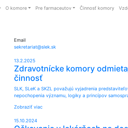
v
O komore
Pre farmaceutov
Činnosť komory
Vzd
Email
sekretariat@slek.sk
13.2.2025
Zdravotnícke komory odmietaj
činnosť
SLK, SLeK a SKZL považujú vyjadrenia predstaviteľov
nepochopenia významu, logiky a princípov samosprá
Zobraziť viac
15.10.2024