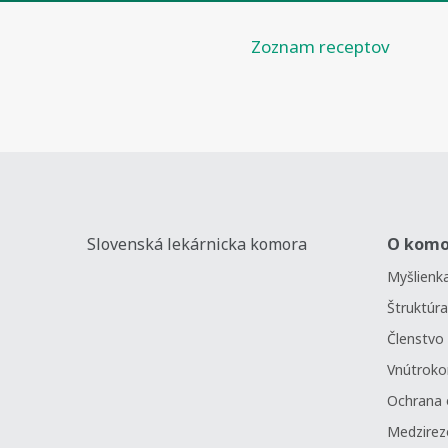
Zoznam receptov
Slovenská lekárnicka komora
O komo
Myšlienka
Štruktúra
Členstvo
Vnútrok
Ochrana 
Medzirez