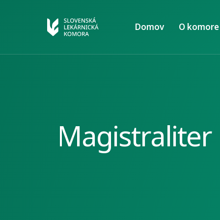
Domov
O komore
Magistraliter