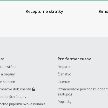
Receptúrne skratky
Rímsk
re
Pre farmaceutov
 a história
Register
 a orgány
Členstvo
 v komore
Licencie
omorové dokumenty
Oznamovacie povinnosti odbor
zástupcu
osobných údajov
Poplatky
ortné pripomienkové konania