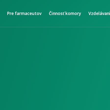
Pre farmaceutov
Činnosť komory
Vzdelávan