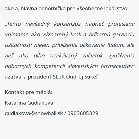
ako aj hlavná odborníčka pre všeobecné lekárstvo.
„Tento nevšedný konsenzus naprieč profesiami
vnímame ako významný krok a odbornú garanciu
užitočnosti nielen priblíženia očkovania ľuďom, ale
tiež ako dlho očakávaný začiatok využívania
odborných kompetencií slovenských farmaceutov“
uzatvára prezident SLeK Ondrej Sukeľ.
Kontakt pre médiá:
Katarína Gudiaková
gudiakova@snowball.sk / 0903605329