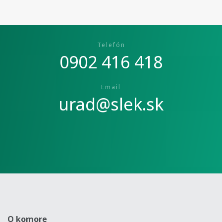
Telefón
0902 416 418
Email
urad@slek.sk
O komore