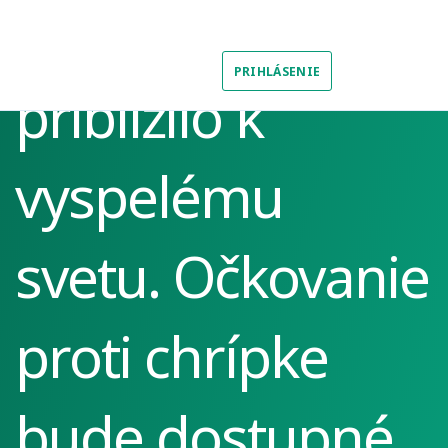
Slovensko sa
PRIHLÁSENIE
priblížilo k
vyspelému
svetu. Očkovanie
proti chrípke
bude dostupné