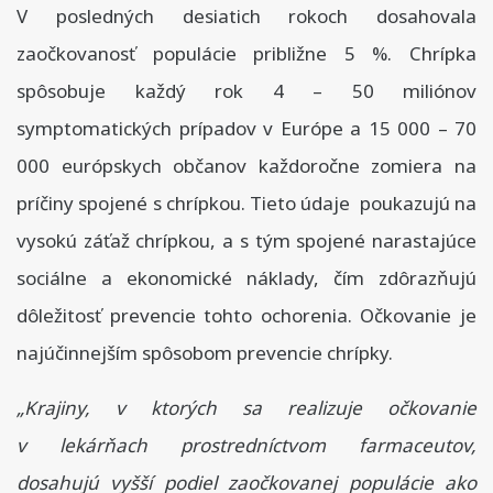
V posledných desiatich rokoch dosahovala
zaočkovanosť populácie približne 5 %. Chrípka
spôsobuje každý rok 4 – 50 miliónov
symptomatických prípadov v Európe a 15 000 – 70
000 európskych občanov každoročne zomiera na
príčiny spojené s chrípkou. Tieto údaje poukazujú na
vysokú záťaž chrípkou, a s tým spojené narastajúce
sociálne a ekonomické náklady, čím zdôrazňujú
dôležitosť prevencie tohto ochorenia. Očkovanie je
najúčinnejším spôsobom prevencie chrípky.
„Krajiny, v ktorých sa realizuje očkovanie
v lekárňach prostredníctvom farmaceutov,
dosahujú vyšší podiel zaočkovanej populácie ako