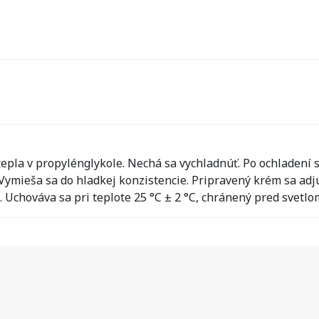
 tepla v propylénglykole. Nechá sa vychladnúť. Po ochlade
Vymieša sa do hladkej konzistencie. Pripravený krém sa adj
Uchováva sa pri teplote 25 °C ± 2 °C, chránený pred svetlo