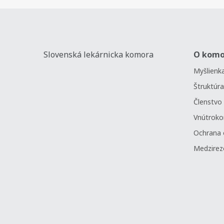
Slovenská lekárnicka komora
O komo
Myšlienka
Štruktúra
Členstvo
Vnútrok
Ochrana 
Medzirez