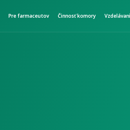
Pre farmaceutov
Činnosť komory
Vzdelávan