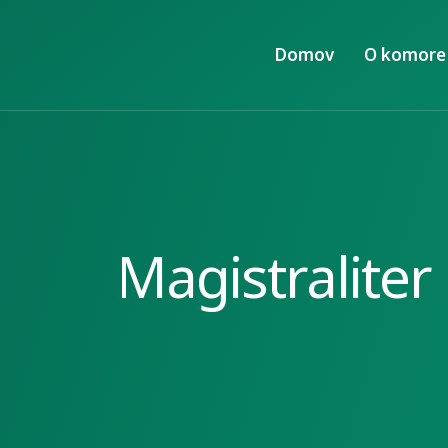
Domov
O komore
Magistraliter