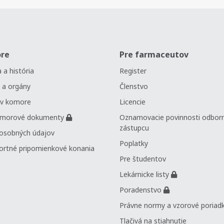
re
Pre farmaceutov
 a história
Register
 a orgány
Členstvo
 v komore
Licencie
omorové dokumenty
Oznamovacie povinnosti odbor
zástupcu
osobných údajov
Poplatky
ortné pripomienkové konania
Pre študentov
Lekárnicke listy
Poradenstvo
Právne normy a vzorové poriad
Tlačivá na stiahnutie