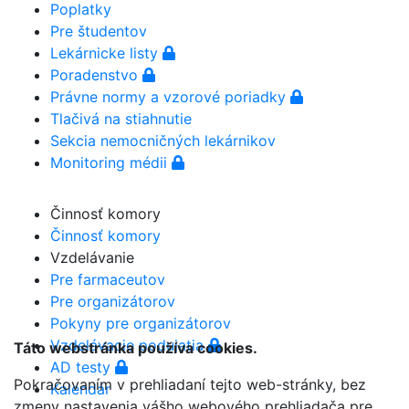
Poplatky
Pre študentov
Lekárnicke listy
Poradenstvo
Právne normy a vzorové poriadky
Tlačivá na stiahnutie
Sekcia nemocničných lekárnikov
Monitoring médii
Činnosť komory
Činnosť komory
Vzdelávanie
Pre farmaceutov
Pre organizátorov
Pokyny pre organizátorov
Vzdelávacie podujatia
Táto webstránka používa cookies.
AD testy
Pokračovaním v prehliadaní tejto web-stránky, bez
Kalendár
zmeny nastavenia vášho webového prehliadača pre