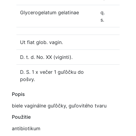
Glycerogelatum gelatinae
q.
s.
Ut fiat glob. vagin.
D. t. d. No. XX (viginti).
D. S. 1 x večer 1 guľôčku do
pošvy.
Popis
biele vaginálne guľôčky, guľovitého tvaru
Použitie
antibiotikum