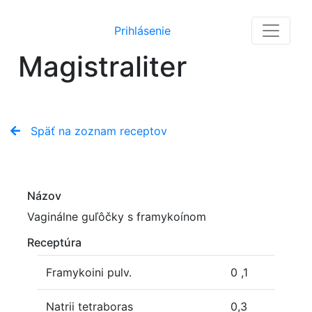
Prihlásenie
Magistraliter
Späť na zoznam receptov
Názov
Vaginálne guľôčky s framykoínom
Receptúra
Framykoini pulv.
0 ,1
Natrii tetraboras
0,3