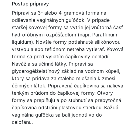
Postup prípravy
Pripraví sa 3- alebo 4-gramová forma na
odlievanie vaginálnych guľôčok. V prípade
staršej kovovej formy sa vytrie jej vnútorná časť
hydrofóbnym rozpúšťadlom (napr. Paraffinum
liquidum). Novšie formy potiahnuté silikónovou
vrstvou alebo teflónom netreba vytierať. Kovová
forma sa pred vyliatím čapíkoviny ochladí.
Navážia sa účinné látky. Pripraví sa
glycerogélželatínový základ na vodnom kúpeli,
ktorý sa pridáva za stáleho miešania k zmesi
účinných látok. Pripravená čapíkovina sa nalieva
tenkým prúdom do čapíkovej formy. Otvory
formy sa preplňujú a po stuhnutí sa prebytočná
čapíkovina odstráni plastovou stierkou. Každá
vaginálna guľôčka sa balí jednotlivo do
celofánu.